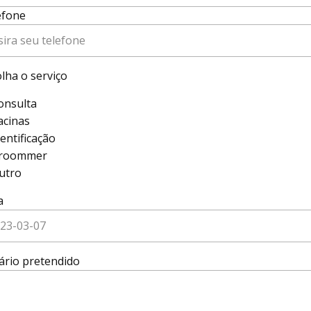
efone
lha o serviço
onsulta
acinas
dentificação
roommer
utro
a
ário pretendido