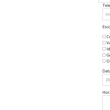
Tel
Esco
C
V
I
G
O
Dat
Hor